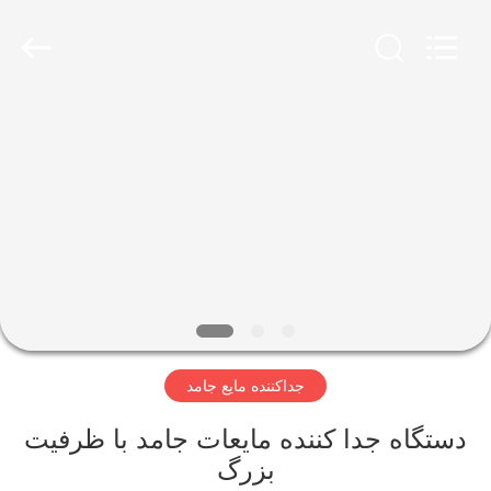
2026
Xinxiang
AAREAL
Machine
Co.,Ltd.
All
Rights
Reserved.
خونه
محصولات
درباره
ما
تور
جداکننده مایع جامد
کارخانه
دستگاه جدا کننده مایعات جامد با ظرفیت
کنترل
بزرگ