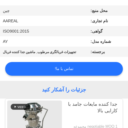
کیفیت
محل منبع:
چین
با
نام تجاری:
AAREAL
ما
گواهی:
ISO9001:2015
تماس
شماره مدل:
AY
بگیرید
برجسته:
,
تجهیزات غربالگری مرطوب
ماشین جدا کننده غربال
درخواست
تماس با ما!
نقل قول
جزئیات را آشکار کنید
نقشه
جدا کننده مایعات جامد با
سایت
کارایی بالا
PRIVACY
negotiable MOQ:1 مجموعه