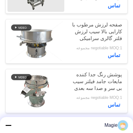
تماس
POLICY
صفحه لرزش مرطوب با
کارایی بالا سیب لرزش
فلتر گالری سرامیکی
negotiable MOQ:1 مجموعه
تماس
پوشش رنگ جدا کننده
مایعات جامد فیلتر سیب
بی سر و صدا سه بعدی
negotiable MOQ:1 مجموعه
تماس
Magie
دسته بندی های محبوب
همه