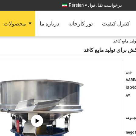
درخواست نقل قول
Persian
کنترل کیفیت
تور کارخانه
درباره ما
محصولات
د مایع کاغذ
 برای تولید مایع کاغذ
چین
AARE
ISO90
AY
negot