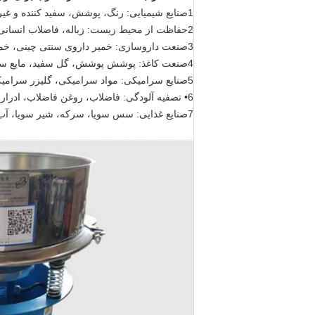
1صنایع شیمیایی: رنگ، پوشش، سفید کننده و غیره
2حفاظت از محیط زیست: زباله، فاضلاب انسانی، ادرار، روغن فاضلاب، فاضلاب مواد غذایی، پردازش فاضلاب و غیره
3صنعت داروسازی: خمیر داروی سنتی چینی، خمیر داروی غربی، میانگین دارویی و غیره
4صنعت کاغذ: پوشش پوشش، گل سفید، مایع سیاه و سفید، مایع زباله، مایع ساخت کاغذ، بازیافت آب فاضلاب و غیره
5صنایع سرامیکی: مواد سرامیکی، گلیزر سرامیکی و غیره
6• تصفیه آلودگی: فاضلاب، روغن فاضلاب، ادرار خشک کردن خوک، رنگ آمیزی و آب فاضلاب، و غیره
7صنایع غذایی: سس سویا، سرکه، شیر سویا، آب میوه، آب اناناس، شراب برنج، شراب برنج، دانه های لوبیا، محلول مخمر، نوشیدنی ها و غیره.