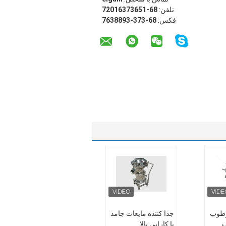
تلفن:
86-15637361027
فکس:
86-373-3988367
طوب
جدا کننده مایعات جامد
ب
با کارایی بالا