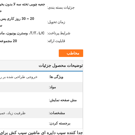
جعبه چوبی تخته سه لا بدون بخو
جزئیات بسته بندی:
ص
20 ~ 30 روز کاری پس
زمان تحویل:
س
شرایط پرداخت:
T/T، L/C، وسترن یونیون، مانی گرام
قابلیت ارائه:
20 مجموعه در ماه
مخاطب
توضیحات محصول جزئیات
ویژگی ها:
خروجی طراحی شده بر رو
مواد:
مش صفحه نمایش:
مشخصات:
ظرفیت زیاد، عمر
برجسته کردن:
جدا کننده سیب دایره ای ماشین سیب کش برای تو