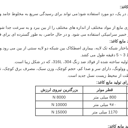
اغذ
:
 در یک، دو مورد استفاده شود؛می تواند برای رسیدگی سریع به مخلوط جامد و ما
مایع کاغذ
:
" خود توسعه یافته و ساختار شبکه تک لایه، بیماری اصطکاک بین شبکه دو لایه سنتی از بین م
د.
ر لرزش وولونگ، دارای سر و صدا کم، حجم کوچک، وزن سبک، مصرف برق کوچک،
ظت از محیط زیست نسل جدید است.
ی تولید مایع کاغذ
:
قطر موثر
بزرگترین نیروی لرزش
800 میلی متر
8000 N
۹۷۰ میلی متر
10000 N
1170 میلی متر
15000 N
 مایع کاغذ
: