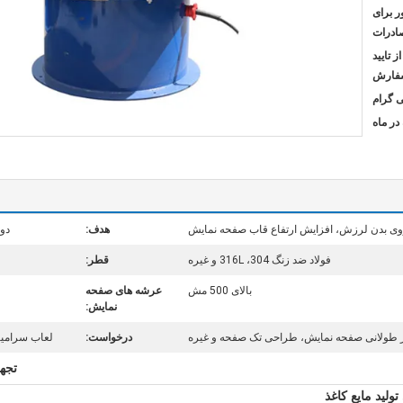
ر برای
ادرات
 از تایید
فارش
ی بدن لرزش، افزایش ارتفاع قاب صفحه نمایش
هدف:
دوغ
فولاد ضد زنگ 304، 316L و غیره
قطر:
بالای 500 مش
عرشه های صفحه
نمایش:
 طولانی صفحه نمایش، طراحی تک صفحه و غیره
درخواست:
لعاب سرامیک
تجه
لید مایع کاغذ