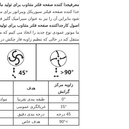
معرفی
جدا کننده صفحه فلتر متناوب برای تولید مای
جدا کننده صفحه فیلتر سیوریکل ویبراتور برای م
شود.بنابراین آن را نیز به عنوان سیرامیک گلیز
اصول کار
جداکننده صفحه فلتر متناوب برای تولید 
ما موتور عمودی نوع جدید را اتخاذ می کنیم 
منتقل کند.در حالی که تنظیم زاویه فاز چکش در 
زاویه مرکز
هدف
گرانش
0°
طبقه بندی تقریبا
مواد
15°
غربالگری عمومی
45 درجه
درجه بندی دقیق
>90°
هدف خاص