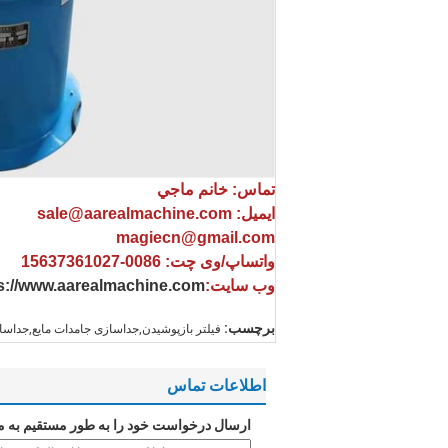
تماس: خانم ماجي
ایمیل: sale@aarealmachine.com
magiecn@gmail.com
واتساپ/وی چت: 0086-15637361027
وب سایت:
s://www.aarealmachine.com
برچسب:
فیلتر بازپوشیدن,جداسازی جامدات مایع,جداساز
اطلاعات تماس
ارسال درخواست خود را به طور مستقیم به م