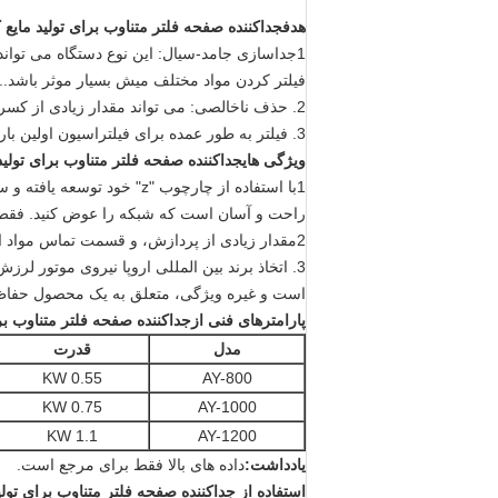
هدف
جداکننده صفحه فلتر متناوب برای تولید مایع ک
1جداسازی جامد-سیال: این نوع دستگاه می تواند
فیلتر کردن مواد مختلف میش بسیار موثر باشد..
2. حذف ناخالصی: می تواند مقدار زیادی از کسری مایع از مواد مختلف از اندازه های مختلف را از بین ببرد و به سرعت جدا شود.
3. فیلتر به طور عمده برای فیلتراسیون اولین بار خمیر سرامیکی استفاده می شود. و در حال حاضر، به طور گسترده ای برای فیلتراسیون تولید بالا استفاده می شود.
ویژگی های
جداکننده صفحه فلتر متناوب برای تولید 
1با استفاده از چارچوب "z
راحت و آسان است که شبکه را عوض کنید. فقط 3 ~ 5 دقیقه طول می کش
2مقدار زیادی از پردازش، و قسمت تماس مواد اولیه ساخته شده از فولاد ضد زنگ 304، 316L، که در شکل زیبا است.
3. اتخاذ برند بین المللی اروپا نیروی موتو
است و غیره ویژگی، متعلق به یک محصول حفا
پارامترهای فنی
از
جداکننده صفحه فلتر متناوب برا
مدل
قدرت
0.55 KW
AY-800
0.75 KW
AY-1000
1.1 KW
AY-1200
يادداشت:
داده های بالا فقط برای مرجع است.
استفاده از
جداکننده صفحه فلتر متناوب برای تولید