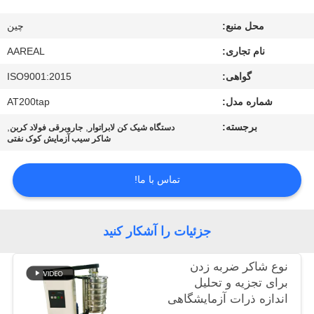
کیفیت
محل منبع:
چین
با
نام تجاری:
AAREAL
ما
گواهی:
ISO9001:2015
تماس
شماره مدل:
AT200tap
بگیرید
برجسته:
,
,
دستگاه شیک کن لابراتوار
جاروبرقی فولاد کربن
شاکر سیب آزمایش کوک نفتی
درخواست
تماس با ما!
نقل قول
جزئیات را آشکار کنید
نقشه
سایت
نوع شاکر ضربه زدن
برای تجزیه و تحلیل
اندازه ذرات آزمایشگاهی
PRIVACY