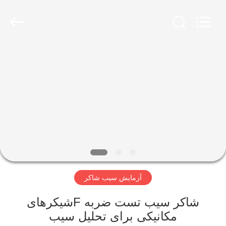
2026
Xinxiang
AAREAL
Machine
Co.,Ltd.
All
Rights
Reserved.
خونه
محصولات
درباره
ما
تور
آزمایش سیب شاکر
کارخانه
شاکر سیب تست ضربه Fشیکرهای
کنترل
مکانیکی برای تحلیل سیب