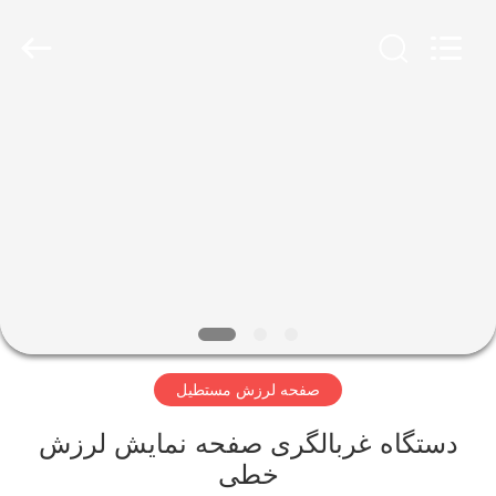
2026
Xinxiang
AAREAL
Machine
Co.,Ltd.
All
Rights
Reserved.
خونه
محصولات
درباره
ما
تور
صفحه لرزش مستطیل
کارخانه
دستگاه غربالگری صفحه نمایش لرزش
کنترل
خطی