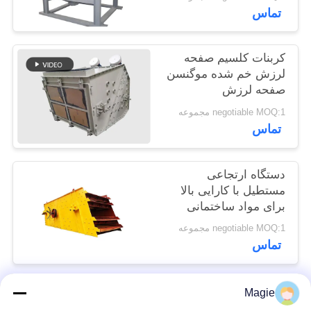
تماس
POLICY
کربنات کلسیم صفحه
لرزش خم شده موگنسن
صفحه لرزش
negotiable MOQ:1 مجموعه
تماس
دستگاه ارتجاعی
مستطیل با کارایی بالا
برای مواد ساختمانی
negotiable MOQ:1 مجموعه
تماس
Magie
دسته بندی های محبوب
همه