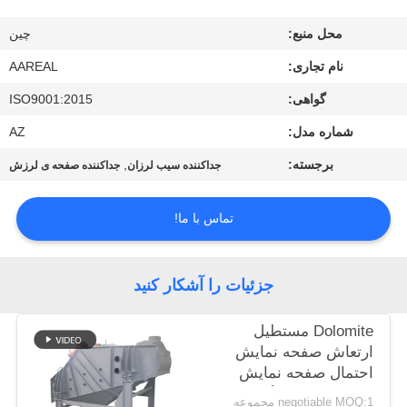
کیفیت
محل منبع:
چین
با
نام تجاری:
AAREAL
ما
گواهی:
ISO9001:2015
تماس
شماره مدل:
AZ
بگیرید
برجسته:
,
جداکننده سیب لرزان
جداکننده صفحه ی لرزش
درخواست
تماس با ما!
نقل قول
جزئیات را آشکار کنید
نقشه
Dolomite مستطیل
سایت
ارتعاش صفحه نمایش
احتمال صفحه نمایش
ماشین سیب موگنسن
PRIVACY
negotiable MOQ:1 مجموعه