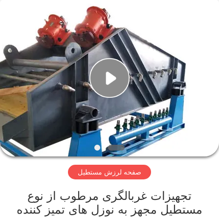
2026
Xinxiang
AAREAL
Machine
Co.,Ltd.
All
Rights
Reserved.
خونه
محصولات
درباره
ما
تور
صفحه لرزش مستطیل
کارخانه
تجهیزات غربالگری مرطوب از نوع
کنترل
مستطیل مجهز به نوزل های تمیز کننده