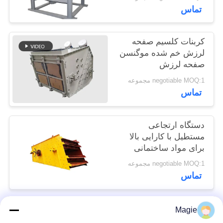
تماس
POLICY
کربنات کلسیم صفحه
لرزش خم شده موگنسن
صفحه لرزش
negotiable MOQ:1 مجموعه
تماس
دستگاه ارتجاعی
مستطیل با کارایی بالا
برای مواد ساختمانی
negotiable MOQ:1 مجموعه
تماس
Magie
دسته بندی های محبوب
همه