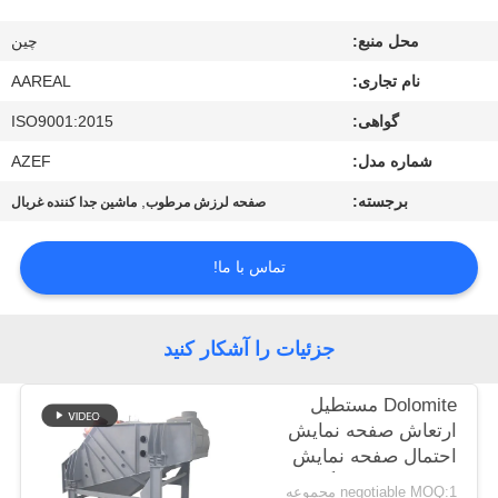
کیفیت
محل منبع:
چین
با
نام تجاری:
AAREAL
ما
گواهی:
ISO9001:2015
تماس
شماره مدل:
AZEF
بگیرید
برجسته:
,
صفحه لرزش مرطوب
ماشین جدا کننده غربال
درخواست
تماس با ما!
نقل قول
جزئیات را آشکار کنید
نقشه
Dolomite مستطیل
سایت
ارتعاش صفحه نمایش
احتمال صفحه نمایش
ماشین سیب موگنسن
PRIVACY
negotiable MOQ:1 مجموعه