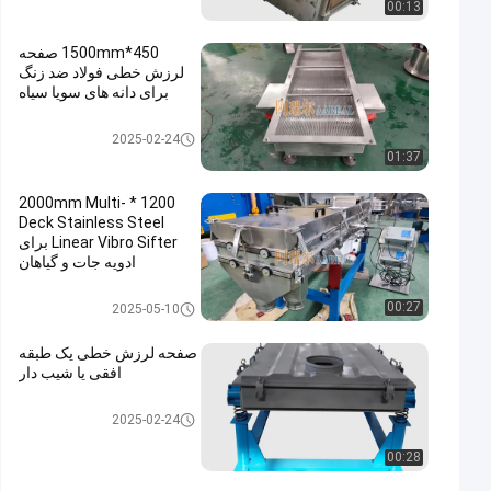
00:13
450*1500mm صفحه
لرزش خطی فولاد ضد زنگ
برای دانه های سویا سیاه
صفحه لرزش مستطیل
2025-02-24
01:37
1200 * 2000mm Multi-
Deck Stainless Steel
Linear Vibro Sifter برای
ادویه جات و گیاهان
صفحه لرزش مستطیل
00:27
2025-05-10
صفحه لرزش خطی یک طبقه
افقی یا شیب دار
صفحه لرزش مستطیل
2025-02-24
00:28