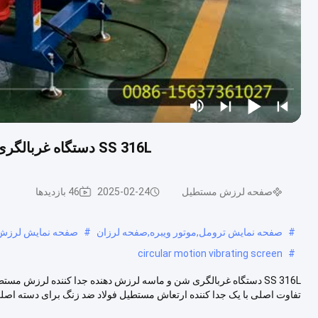
SS 316L دستگاه غربالگری شن و ماسه لرزش دهنده جدا کننده لرزش مستطیل
صفحه لرزش مستطیل
2025-02-24
46 بازدیدها
#
صفحه نمایش ترومل,موتور ویبره,صفحه لرزان
#
صفحه نمایش لرزش
circular motion vibrating screen
#
SS 316L دستگاه غربالگری شن و ماسه لرزش دهنده جدا کننده لرزش 
تفاوت اصلی با یک جدا کننده ارتعاش مستطیل فولاد ضد زنگ برای دسته اصلی 